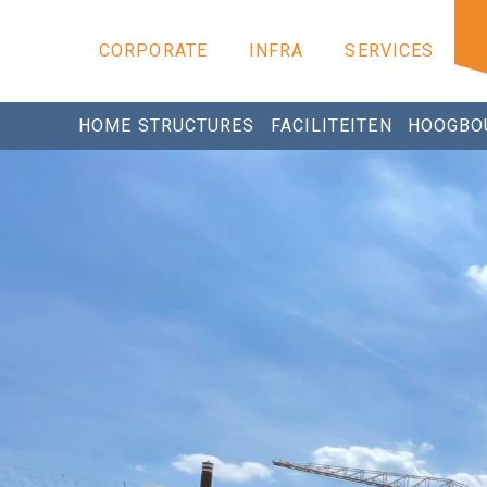
CORPORATE
INFRA
SERVICES
HOME STRUCTURES
FACILITEITEN
HOOGBO