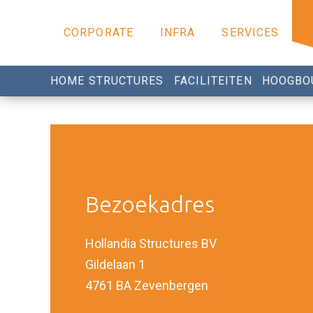
CORPORATE
INFRA
SERVICES
HOME STRUCTURES
FACILITEITEN
HOOGBO
Bezoekadres
Hollandia Structures BV
Gildelaan 1
4761 BA Zevenbergen