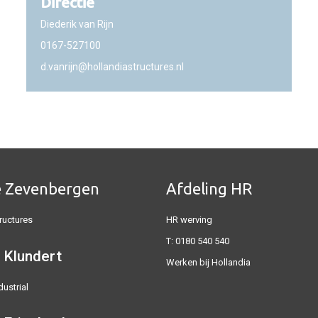
Directie
Diederik van Rijn
0167-527100
d.vanrijn@hollandiastructures.nl
e Zevenbergen
Afdeling HR
ructures
HR werving
T:
0180 540 540
 Klundert
Werken bij Hollandia
dustrial