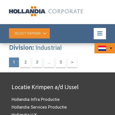
Division:
Industrial
1
2
3
…
5
>
Locatie Krimpen a/d IJssel
Hollandia Infra Productie
Hollandia Services Productie
Hollandia U.K.