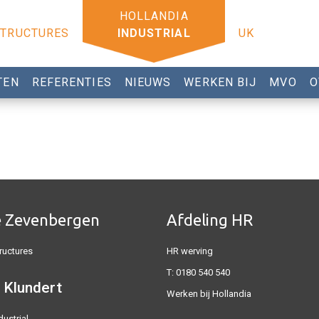
STRUCTURES
INDUSTRIAL
UK
TEN
REFERENTIES
NIEUWS
WERKEN BIJ
MVO
O
e Zevenbergen
Afdeling HR
ructures
HR werving
T:
0180 540 540
 Klundert
Werken bij Hollandia
dustrial