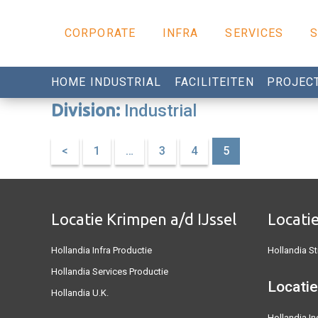
CORPORATE
INFRA
SERVICES
HOME INDUSTRIAL
FACILITEITEN
PROJEC
Division:
Industrial
<
1
…
3
4
5
Locatie Krimpen a/d IJssel
Locati
Hollandia Infra Productie
Hollandia St
Hollandia Services Productie
Locatie
Hollandia U.K.
Hollandia In