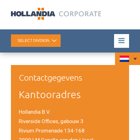
Contactgegevens
Kantooradres
Hollandia B.V.
Riverside Offices, gebouw 3
Rivium Promenade 134-168