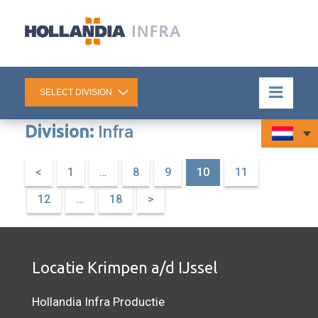
Division:
Infra
<
1
…
8
9
10
11
12
…
18
>
Locatie Krimpen a/d IJssel
Hollandia Infra Productie