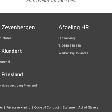
Foto rechts: Ad van Leest
e Zevenbergen
Afdeling HR
ructures
HR werving
T:
0180 540 540
 Klundert
Werken bij Hollandia
dustrial
 Friesland
rvices vestiging Friesland
en
|
Privacyverklaring
|
Code of Conduct
|
Statement Act of Slavery