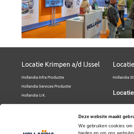
Locatie Krimpen a/d IJssel
Locati
Hollandia Infra Productie
Hollandia St
Hollandia Services Productie
Locatie
Hollandia U.K.
Hollandia In
Locatie Capelle a/d IJssel
Deze website maakt gebru
Locatie
Kantoor Algemeen
We gebruiken cookies om c
Hollandia Infra Kantoor
bieden en om ons websitev
Hollandia Se