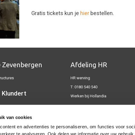
Gratis tickets kun je
hier
bestellen.
e Zevenbergen
Afdeling HR
ructures
HR werving
T:
0180 540 540
 Klundert
Werken bij Hollandia
dustrial
ik van cookies
 Friesland
ontent en advertenties te personaliseren, om functies voor soci
erkeer te analyseren. Ook delen we informatie over uw gebruik 
rvices vestiging Friesland