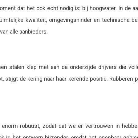
moment dat het ook echt nodig is: bij hoogwater. In de
, ruimtelijke kwaliteit, omgevingshinder en technische 
van alle aanbieders.
n stalen klep met aan de onderzijde drijvers die voll
, stijgt de kering naar haar kerende positie. Rubberen p
ch enorm robuust, zodat dat we er vertrouwen in hebb
k is het ontwerp bijzonder, omdat het openbaar gebied