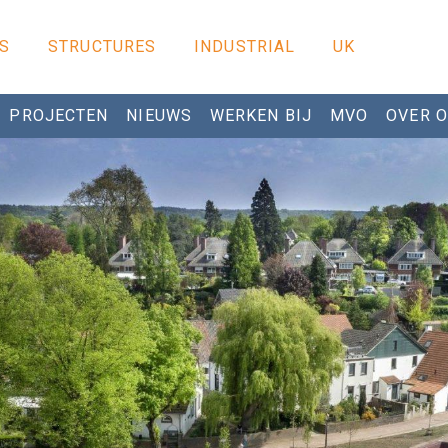
S
STRUCTURES
INDUSTRIAL
UK
PROJECTEN
NIEUWS
WERKEN BIJ
MVO
OVER 